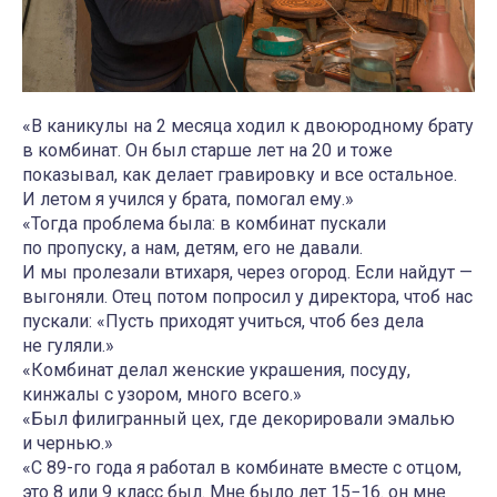
«В каникулы на 2 месяца ходил к двоюродному брату
в комбинат. Он был старше лет на 20 и тоже
показывал, как делает гравировку и все остальное.
И летом я учился у брата, помогал ему.»
«Тогда проблема была: в комбинат пускали
по пропуску, а нам, детям, его не давали.
И мы пролезали втихаря, через огород. Если найдут —
выгоняли. Отец потом попросил у директора, чтоб нас
пускали: «Пусть приходят учиться, чтоб без дела
не гуляли.»
«Комбинат делал женские украшения, посуду,
кинжалы с узором, много всего.»
«Был филигранный цех, где декорировали эмалью
и чернью.»
«С 89-го года я работал в комбинате вместе с отцом,
это 8 или 9 класс был. Мне было лет 15−16. он мне