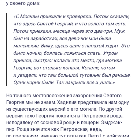
у своего дома:
«С Москвы приехали и проверяли. Потом сказали,
что здесь Святой Георгий, и что золото там есть.
Потом приехали, месяца через это два-три. Муж
был на заработках, все девочки мои были
маленькие. Вижу, здесь один с папахой ходит. Это
было ночью, боялась ложиться спать. Утром
пришла, смотрю: копали это место, где могила
Георгия, вот столько копали. Копали, потом
и увидели, что там большой тутовник был раньше.
Одни корни были. Так закрыли все и ушли.»
Но точного местоположения захоронения Святого
Георгия мы не знаем. Хадилия представила нам одну
из существующих версий о его могиле. По другой
версии, тело Георгия покоится в Петровской роще,
неподалеку от сосновой рощи и пещеры Эмджэк-
пир. Роща значится как Петровская, ведь,
по преданиям, именно тут отдыхал Петр I с войсками