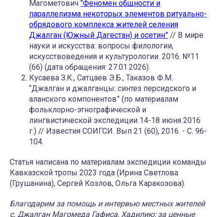
Магометович
“Феномен общности и
параллелизма некоторых элементов ритуально-
обрядового комплекса жителей селения
Джалган (Южный Дагестан) и осетин”
// В мире
науки и искусства: вопросы филологии,
искусствоведения и культурологии. 2016. №11
(66) (дата обращения: 27.01.2026).
Кусаева З.К., Сатцаев Э.Б., Таказов Ф.М.
“Джалган и джалганцы: синтез персидского и
аланского компонентов” (по материалам
фольклорно-этнографической и
лингвистической экспедиции 14-18 июня 2016
г.) // Известия СОИГСИ. Вып 21 (60), 2016. - С. 96-
104.
Статья написана по материалам экспедиции команды
Кавказской тропы 2023 года (Ирина Светлова
(Грушанина), Сергей Козлов, Ольга Каракозова).
Благодарим за помощь и интервью местных жителей
с. Джалган Магомеда Гафиса, Хадилию; за ценные