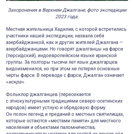
Захоронения в Верхнем Джалгане, фото экспедиции
2023 года.
Местная жительница Хадилия, с которой встретились
участники нашей экспедиции, назвала себя
азербайджанкой, как и других жителей Джалгана —
азербайджанцами. Но говорят джалганцы на фарси
(персидский), индоевропейском языке иранской
группы. За полторы тысячи лет язык джалгарцев
видоизменился, но при этом не потерял основные
черты фарси. В переводе с фарси, Джалган означает
«
искра»
.
Фольклор джалганцев (пересекается
с этнокультурными традициями северо-осетинских
народов) имеет устную и обрядовую форму.
Он полон легенд и преданий о местных святилищах,
которые остаются «местами памяти» для местного
населения и объектами паломничества,
достопримечательностями для гостей из других сёл