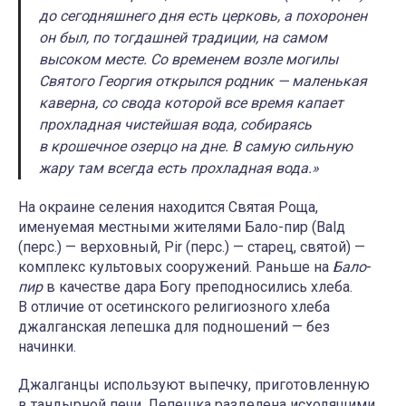
до сегодняшнего дня есть церковь, а похоронен
он был, по тогдашней традиции, на самом
высоком месте. Со временем возле могилы
Святого Георгия открылся родник — маленькая
каверна, со свода которой все время капает
прохладная чистейшая вода, собираясь
в крошечное озерцо на дне. В самую сильную
жару там всегда есть прохладная вода.»
На окраине селения находится Святая Роща,
именуемая местными жителями Бало-пир (Balд
(перс.) — верховный, Pir (перс.) — старец, святой) —
комплекс культовых сооружений. Раньше на
Бало
-
пир
в качестве дара Богу преподносились хлеба.
В отличие от осетинского религиозного хлеба
джалганская лепешка для подношений — без
начинки.
Джалганцы используют выпечку, приготовленную
в тандырной печи. Лепешка разделена исходящими