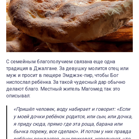
С семейным благополучием связана еще одна
традиция в Джалгане. За девушку молится отец или
муж и просит в пещере Эмджэк-пир, чтобы Бог
ниспослал ребёнка. За такой чудесный дар обычно
делают благо. Местный житель Магомед так это
описывал:
«Пришёл человек, воду набирает и говорит: «Если
у моей дочки ребёнок родится, или сын, или дочка,
я приду сюда, прямо где эта роща, барана или
бычка порежу, все сделаю». И потом у них правда
ребёнок рождается, они приходят, исполняют, что