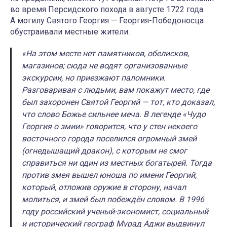
во время Персидского похода в августе 1722 года.
А могилу Святого Георгия — Георгия-Победоносца
обустраивали местные жители.
«На этом месте нет памятников, обелисков,
магазинов; сюда не водят организованные
экскурсии, но приезжают паломники.​
Разговаривая с людьми, вам покажут место, где
был захоронен Святой Георгий — тот, кто доказал,
что слово Божье сильнее меча. ​В легенде «Чудо
Георгия о змии» говорится, что у стен некоего
восточного города поселился огромный змей
(огнедышащий дракон), с которым не смог
справиться ни один из местных богатырей. Тогда
против змея вышел юноша по имени Георгий,
который, отложив оружие в сторону, начал
молиться, и змей был побеждён словом. В 1996
году российский ученый-экономист, социальный
и исторический географ Мурад Аджи​ выдвинул