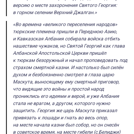
версию о месте захоронения Святого Георгия:
в горном селении Верхний Джалган.»
«Во времена «великого переселения народов»
тюркские племена пришли в Переднюю Азию,
и Кавказская Албания собирала войска отбить
нашествие чужаков, но Святой Георгий как глава
Албанской Апостольской Церкви пришёл
к тюркам безоружный и начал проповедовать под
страхом смертной казни. И настолько был силён
духом и безбоязненно смотрел в глаза царю
Маскута, выносящему ему смертный приговор,
что видящие это войны и простой народ
прониклись его идеями и верой, и уже Албания
стала не врагом, а другом, которого нужно
защитить. Георгия же царь Маскута приказал
привязать к лошади и гнать во весь опор,
на месте начала казни был собор, но он снесён
в советское время, на месте гибели (с.Белиджи)