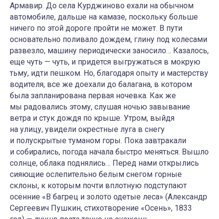
Армавир. До села Курджиново ехали на обычном
автомобиле, дальше на камазе, поскольку больше
ничего по этой дороге пройти не может. В пути
основательно поливало дождем, глину под колесами
развезло, машину периодически заносило… Казалось,
еще чуть — чуть, и придется выгружаться в мокрую
тьму, идти пешком. Но, благодаря опыту и мастерству
водителя, все же доехали до балагана, в котором
была запланирована первая ночевка. Как же
мы радовались этому, слушая ночью завывание
ветра и стук дождя по крыше. Утром, выйдя
на улицу, увидели окрестные луга в снегу
и полускрытые туманом горы. Пока завтракали
и собирались, погода начала быстро меняться. Вышло
солнце, облака поднялись… Перед нами открылись
сияющие ослепительно белым снегом горные
склоны, к которым почти вплотную подступают
осенние «В багрец и золото одетые леса» (Александр
Сергеевич Пушкин, стихотворение «Осень», 1833