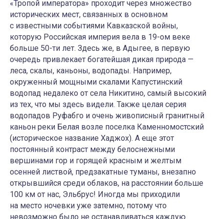
«Тропой императора» проходит через множество
исторических мест, связанных в основном
с известными событиями Кавказской войны,
которую Российская империя вела в 19-ом веке
больше 50-ти лет. Здесь же, в Адыгее, в первую
очередь привлекает богатейшая дикая природа —
леса, скалы, каньоны, водопады. Например,
окруженный мощными скалами Капустинский
водопад недалеко от села Никитино, самый высокий
из тех, что мы здесь видели. Также целая серия
водопадов Руфабго и очень живописный гранитный
каньон реки Белая возле поселка Каменномостский
(историческое название Хаджох). А еще этот
постоянный контраст между белоснежными
вершинами гор и горящей красным и желтым
осенней листвой, предзакатные туманы, внезапно
открывшийся среди облаков, на расстоянии больше
100 км от нас, Эльбрус! Иногда мы приходили
на место ночевки уже затемно, потому что
невозможно было не останавливаться каждую