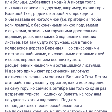
или больше, добавляют эмоций. А иногда тропа
выглядит совсем по-другому, например, около горы
Большой Тхач, рядом с которой мы проходили.
Я бы назвала ее ноголомной (т.е. пригодной, чтобы
ноги ломать), с бесконечными микро подъемами
и спусками, огромными торчащими древесными
корнями, россыпью камней под слоем опавших
листьев. Но! Там будто погружаешься в такое
колдовское царство Берендея — со свисающими
с веток лишайниками, высоченными стволами елей
и сосен, переплетением осенних кустов,
расцвеченных немногими оставшимися листьями.
И все это примыкает практически вплотную
к отвесным скальным стенам г. Большой Тхач. Летом
этот район популярен у туристов, как и восхождение
на саму гору, но сейчас в октябре мы только один раз
встретили туриста — одиночку. Залезть на гору нам
не удалось, хотя и надеялись. Подъем
не представляет технической сложности
(не по скалам, конечно, а с другой стороны), но погода