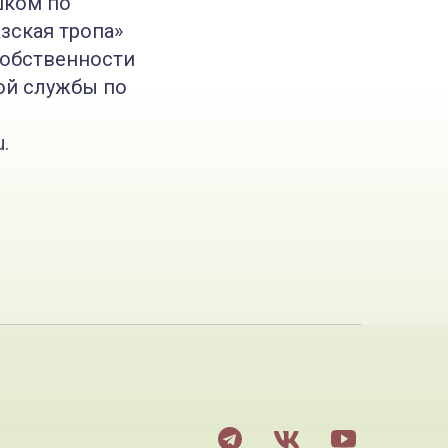
шком по
зская тропа»
собственности
ой службы по
.