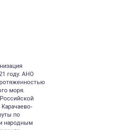
анизация
21 году. АНО
 протяженностью
ого моря.
 Российской
 Карачаево-
руты по
 и народным