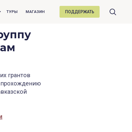
ПОДДЕРЖАТЬ
ТУРЫ
МАГАЗИН
руппу
дам
их грантов
у прохождению
авказской
и