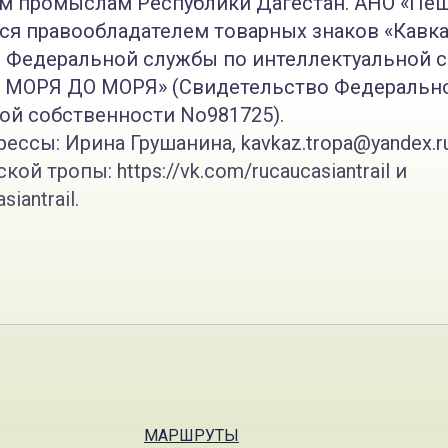
м промыслам Республики Дагестан. АНО «Пе
тся правообладателем товарных знаков «Кавка
 Федеральной службы по интеллектуальной 
Т МОРЯ ДО МОРЯ» (Свидетельство Федеральн
ой собственности No981725).
ессы: Ирина Грушанина, kavkaz.tropa@yandex.ru
ой тропы: https://vk.com/rucaucasiantrail и
siantrail.
МАРШРУТЫ