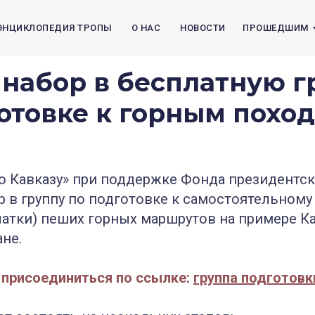
ЭНЦИКЛОПЕДИЯ ТРОПЫ
О НАС
НОВОСТИ
ПРОШЕДШИМ
набор в бесплатную г
отовке к горным похо
 Кавказу» при поддержке Фонда президентск
р в группу по подготовке к самостоятельном
алатки) пеших горных маршрутов на примере К
не.
 присоединиться по ссылке:
группа подготовк