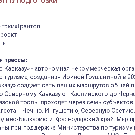
РУППУ ПОДГОТОВКИ
тскихГрантов
роект
па
я прессы:
 Кавказу» - автономная некоммерческая орг
о туризма, созданная Ириной Грушаниной в 20
казу» создает сеть пеших маршрутов общей
по Северному Кавказу от Каспийского до Черн
зской тропы проходят через семь субъектов
гестан, Чечню, Ингушетию, Северную Осетию,
рдино-Балкарию и Краснодарский край. Марш
аны при поддержке Министерства по туризму