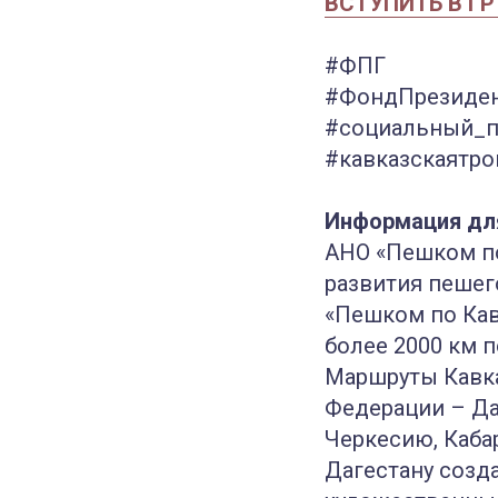
ВСТУПИТЬ В Г
#ФПГ
#ФондПрезиден
#социальный_п
#кавказскаятро
Информация дл
АНО «Пешком по
развития пешег
«Пешком по Кав
более 2000 км 
Маршруты Кавка
Федерации – Да
Черкесию, Каба
Дагестану созд