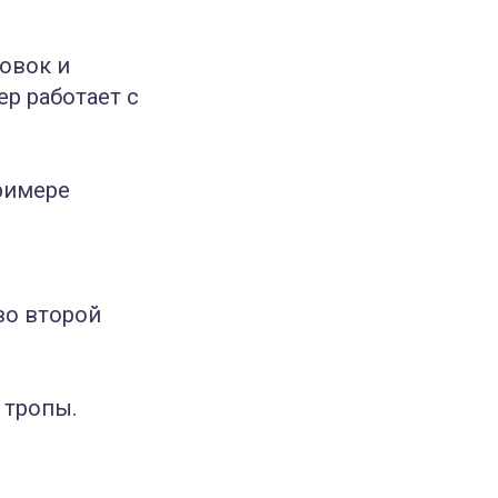
овок и
ер работает с
римере
во второй
 тропы.