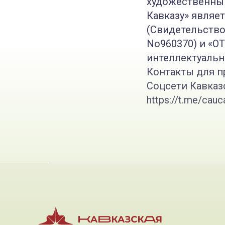
художественны
Кавказу» являе
(Свидетельство
No960370) и «О
интеллектуальн
Контакты для пр
Соцсети Кавказск
https://t.me/cauca