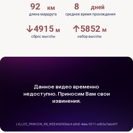
92
8
дней
км
длина маршрута
среднее время прохождения
4915
5852
м
м
сброс высоты
набор высоты